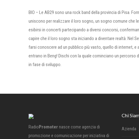
BIO – Le AB29 sono una rock band della provincia di Pisa. For
uniscono per realizzare il loro sogno, un sogno comune che le 
esibirsi in concerti partecipando a diversi concorsi, conferma
capire che il loro sogno sta iniziando a diventare realtà. Nel S
farsi conoscere ad un pubblico più vasto, quello di internet, e
entrano in Beng! Dischi con la quale cominciano un percorso dis
in fase di sviluppo.
Chi Sia
Radio
Promoter
nasce come agenzia di
Azienda
promozione e comunicazione per iniziativa di