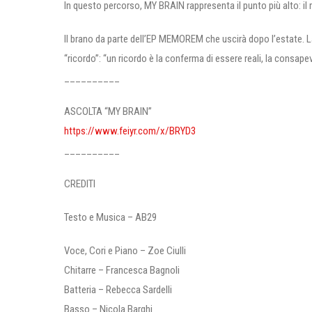
In questo percorso, MY BRAIN rappresenta il punto più alto: il
Il brano da parte dell’EP MEMOREM che uscirà dopo l’estate. 
“ricordo”: “un ricordo è la conferma di essere reali, la consap
__________
ASCOLTA “MY BRAIN”
https://www.feiyr.com/x/BRYD3
__________
CREDITI
Testo e Musica – AB29
Voce, Cori e Piano – Zoe Ciulli
Chitarre – Francesca Bagnoli
Batteria – Rebecca Sardelli
Basso – Nicola Barghi