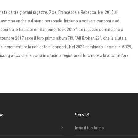
mata da tre giovani ragazze, Zoe, Francesca e Rebecca. Nel 2015 si
avvicina anche sul piano personale. Iniziano a scrivere canzoni e ad
ndosi tra le finaliste di “Sanremo Rock 2018”. Le ragazze cominciano a
ettembre 2017 esce il loro primo album FIX, “All Broken 29”, che le aiuta a
 ad incrementare la richiesta di concerti. Nel 2020 cambiano il nome in AB29,
cografico che le porta in studio a registrare il loro nuovo lavoro tutt’ora
mo
Servizi
Invia il tuo brano