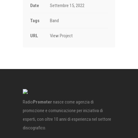
Date
Settembre 15, 2022
Tags
Band
URL
View Project
Radio
Promoter
nasce come agenzia di
promozione e comunicazione per iniziativa di
esperti, con oltre 10 anni di esperienza nel settore
discografico.