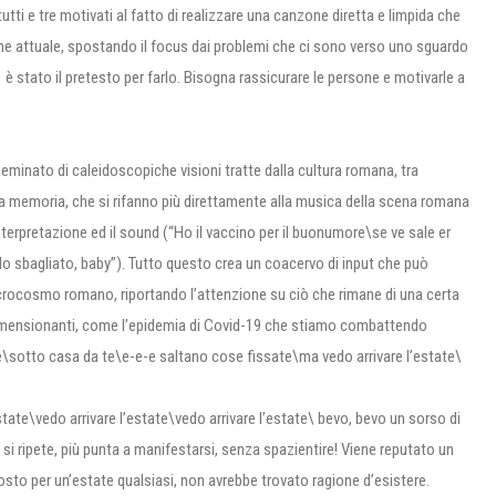
ti e tre motivati al fatto di realizzare una canzone diretta e limpida che
one attuale, spostando il focus dai problemi che ci sono verso uno sguardo
1 è stato il pretesto per farlo. Bisogna rassicurare le persone e motivarle a
eminato di caleidoscopiche visioni tratte dalla cultura romana, tra
a memoria, che si rifanno più direttamente alla musica della scena romana
nterpretazione ed il sound (“Ho il vaccino per il buonumore\se ve sale er
elo sbagliato, baby”). Tutto questo crea un coacervo di input che può
macrocosmo romano, riportando l’attenzione su ciò che rimane di una certa
dimensionanti, come l’epidemia di Covid-19 che stiamo combattendo
re\sotto casa da te\e-e-e saltano cose fissate\ma vedo arrivare l’estate\
estate\vedo arrivare l’estate\vedo arrivare l’estate\ bevo, bevo un sorso di
i ripete, più punta a manifestarsi, senza spazientire! Viene reputato un
osto per un’estate qualsiasi, non avrebbe trovato ragione d’esistere.