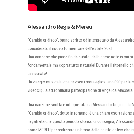
Alessandro Regis & Mereu
“Cambia er disco”, brano scritto ed interpretato da Alessandro R
considerato il nuovo tormentone dell’estate 2021.
Una canzone che piace fin da subito: dalle prime note in cui si 
fondamentale ma soprattutto naturale! Durante il ritornello che 
assicurato!
Un viaggio musicale, che rievoca i meravigliosi anni ’90 per la r
videoclip, la straordinaria partecipazione di Angelica Massera, im
Una canzone scritta e interpretata da Alessandro Regis e da 
“Cambia er disco”, detto in romano, è una chiara esortazione a 
negatività che questo periodo storico ci consegna, Alessandro
nome MEREU per realizzare un brano dallo spirito estivo che 