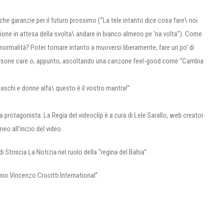
che garanzie per il futuro prossimo (“La tele intanto dice cosa fare\ noi
ione in attesa della svolta\ andare in bianco almeno pe ‘na volta”). Come
a normalità? Poter tornare intanto a muoversi liberamente, fare un po’ di
e persone care o, appunto, ascoltando una canzone feel-good come “Cambia
maschi e donne alfa\ questo è il vostro mantra!”
da protagonista. La Regia del videoclip è a cura di Lele Sarallo, web creator
eo all’inizio del video.
i Striscia La Notizia nel ruolo della “regina del Bahia”.
mio Vincenzo Crocitti International”.