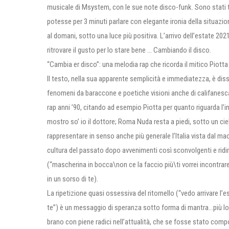
musicale di Msystem, con le sue note disco-funk. Sono stati tut
potesse per 3 minuti parlare con elegante ironia della situazi
al domani, sotto una luce più positiva. L’arrivo dell’estate 202
ritrovare il gusto per lo stare bene … Cambiando il disco.
“Cambia er disco”: una melodia rap che ricorda il mitico Piotta
Il testo, nella sua apparente semplicità e immediatezza, è diss
fenomeni da baraccone e poetiche visioni anche di califanesc
rap anni ’90, citando ad esempio Piotta per quanto riguarda l’i
mostro so’ io il dottore; Roma Nuda resta a piedi, sotto un ci
rappresentare in senso anche più generale l’Italia vista dal 
cultura del passato dopo avvenimenti così sconvolgenti e ri
(“mascherina in bocca\non ce la faccio più\ti vorrei incontra
in un sorso di te).
La ripetizione quasi ossessiva del ritornello (“vedo arrivare l’
te”) è un messaggio di speranza sotto forma di mantra…più lo s
brano con piene radici nell’attualità, che se fosse stato comp