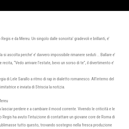
egis e da Mereu. Un singolo dalle sonorita’ gradevoli e brillanti, e’
la si ascolta perche’ e’ davvero impossibile rimanere seduti … Ballare e’
recita, “Vedo arrivare l’estate, bevo un sorso di te”, il divertimento e’
egia di Lele Sarallo a ritmo di rap in dialetto romanesco. All’interno del
itatrice e inviata di Striscia la notizia.
Mereu
lasciar perdere e a cambiare il mood corrente. Vivendo le criticità e le
 Regis ha avuto l’intuizione di contattare un giovane core de Roma di
sublimasse tutto questo, trovando sostegno nella fresca produzione