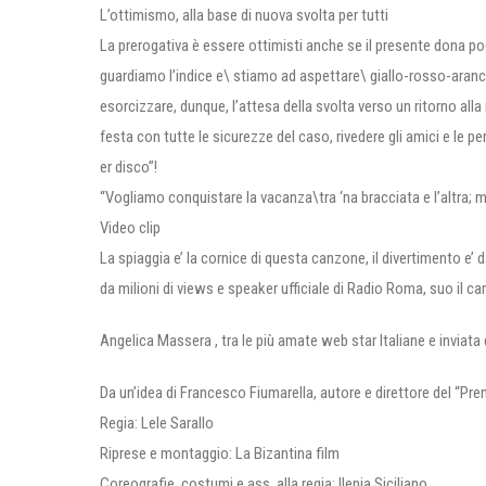
L’ottimismo, alla base di nuova svolta per tutti
La prerogativa è essere ottimisti anche se il presente dona po
guardiamo l’indice e\ stiamo ad aspettare\ giallo-rosso-aranc
esorcizzare, dunque, l’attesa della svolta verso un ritorno all
festa con tutte le sicurezze del caso, rivedere gli amici e l
er disco”!
“Vogliamo conquistare la vacanza\tra ‘na bracciata e l’altra; 
Video clip
La spiaggia e’ la cornice di questa canzone, il divertimento e’ 
da milioni di views e speaker ufficiale di Radio Roma, suo il cam
Angelica Massera , tra le più amate web star Italiane e inviata d
Da un’idea di Francesco Fiumarella, autore e direttore del “Pre
Regia: Lele Sarallo
Riprese e montaggio: La Bizantina film
Coreografie, costumi e ass. alla regia: Ilenia Siciliano