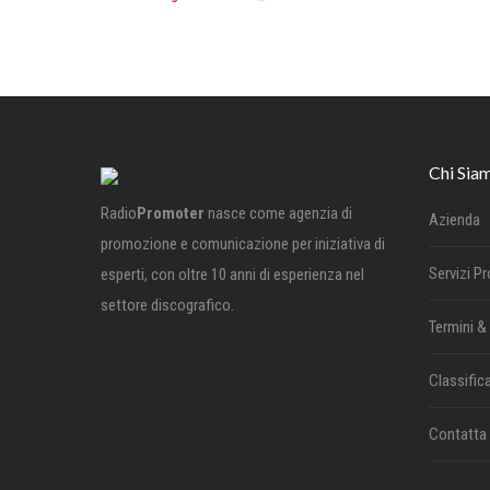
Chi Sia
Radio
Promoter
nasce come agenzia di
Azienda
promozione e comunicazione per iniziativa di
Servizi P
esperti, con oltre 10 anni di esperienza nel
settore discografico.
Termini &
Classifica
Contatta