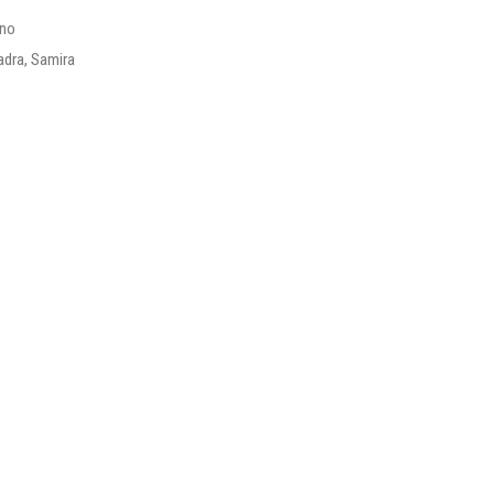
ino
adra, Samira