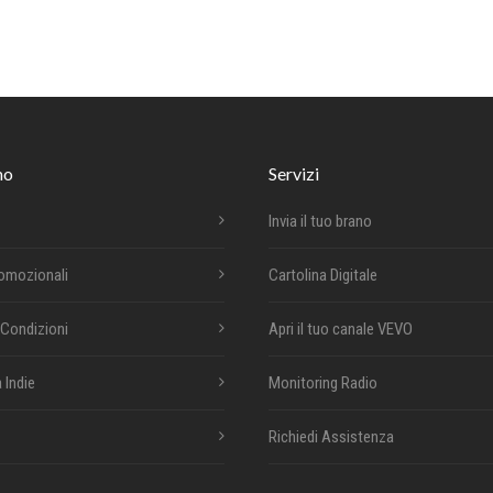
mo
Servizi
Invia il tuo brano
romozionali
Cartolina Digitale
 Condizioni
Apri il tuo canale VEVO
 Indie
Monitoring Radio
Richiedi Assistenza