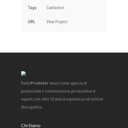
Tags
Cantautori
URL
View Project
Radio
Promoter
nasce come agenzia di
promozione e comunicazione per iniziativa di
esperti, con oltre 10 anni di esperienza nel settore
discografico.
Chi Siamo