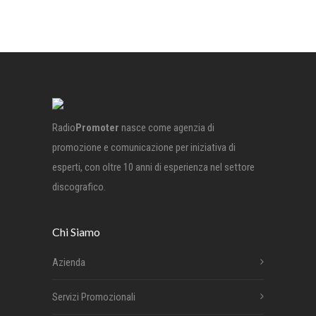
Radio
Promoter
nasce come agenzia di
promozione e comunicazione per iniziativa di
esperti, con oltre 10 anni di esperienza nel settore
discografico.
Chi Siamo
Azienda
Servizi Promozionali