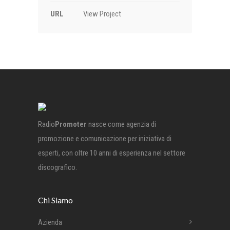
URL
View Project
Radio
Promoter
nasce come agenzia di
promozione e comunicazione per iniziativa di
esperti, con oltre 10 anni di esperienza nel settore
discografico.
Chi Siamo
Azienda