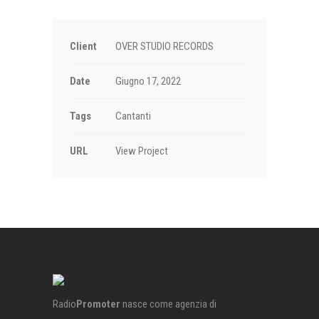
Client
OVER STUDIO RECORDS
Date
Giugno 17, 2022
Tags
Cantanti
URL
View Project
Radio
Promoter
nasce come agenzia di