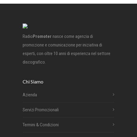
Radio
Promoter
nasce come agenzia di
promozione e comunicazione per iniziativa di
esperti, con oltre 10 anni di esperienza nel settore
discografico.
Chi Siamo
Azienda
Servizi Promozionali
Termini & Condizioni