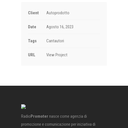
Client
Autoprodotto
Date
Agosto 16, 2023
Tags
Cantautori
URL
View Project
Radio
Promoter
nasce come agenzia di
promozione e comunicazione per iniziativa di