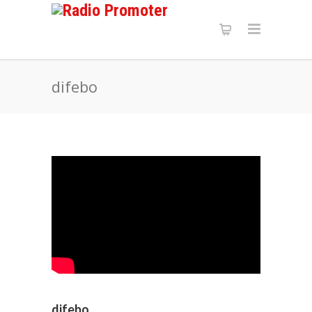
difebo
difebo