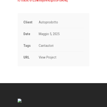
it/track/0Y23wX6j0N9EqDo3FolKNq
Client
Autoprodotto
Date
Maggio 5, 2025
Tags
Cantautori
URL
View Project