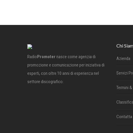
Chi Sia
Radio
Promoter
nasce come agenzia di
Azienda
promozione e comunicazione per iniziativa di
Servizi P
esperti, con oltre 10 anni di esperienza nel
settore discografico.
Termini &
Classifica
Contatta