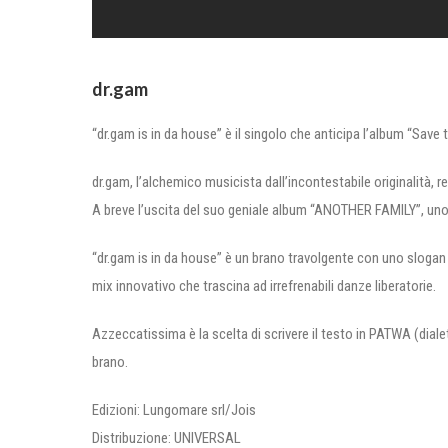
dr.gam
“dr.gam is in da house” è il singolo che anticipa l’album “Save 
dr.gam, l’alchemico musicista dall’incontestabile originalità, 
A breve l’uscita del suo geniale album “ANOTHER FAMILY”, uno 
“dr.gam is in da house” è un brano travolgente con uno slogan a 
mix innovativo che trascina ad irrefrenabili danze liberatorie.
Azzeccatissima è la scelta di scrivere il testo in PATWA (diale
brano.
Edizioni: Lungomare srl/Jois
Distribuzione: UNIVERSAL