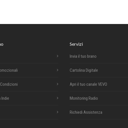
mo
Servizi
Invia il tuo brano
romozionali
Cartolina Digitale
 Condizioni
Apri il tuo canale VEVO
 Indie
Monitoring Radio
Richiedi Assistenza