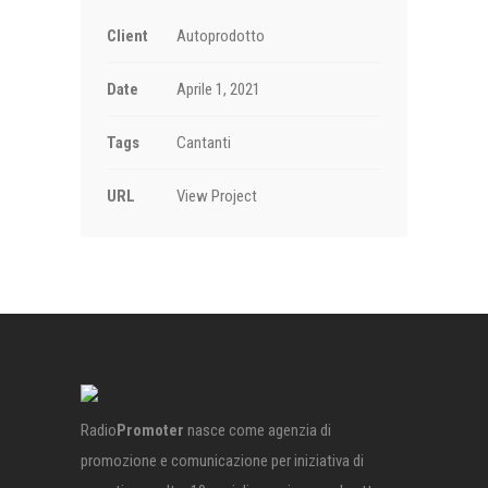
Client
Autoprodotto
Date
Aprile 1, 2021
Tags
Cantanti
URL
View Project
Radio
Promoter
nasce come agenzia di
promozione e comunicazione per iniziativa di