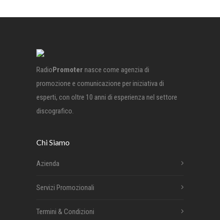
Radio
Promoter
nasce come agenzia di
promozione e comunicazione per iniziativa di
esperti, con oltre 10 anni di esperienza nel settore
discografico.
Chi Siamo
Azienda
Servizi Promozionali
Termini & Condizioni