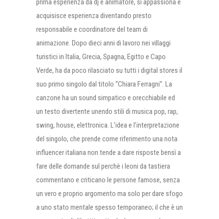
prima esperienza da dj e animatore, si appassiona e
acquisisce esperienza diventando presto
responsabile e coordinatore del team di
animazione. Dopo dieci anni di lavoro nei villaggi
turistici in Italia, Grecia, Spagna, Egitto e Capo
Verde, ha da poco rilasciato su tutti i digital stores il
suo primo singolo dal titolo “Chiara Ferragni”. La
canzone ha un sound simpatico e orecchiabile ed
un testo divertente unendo stili di musica pop, rap,
swing, house, elettronica. L’idea e l’interpretazione
del singolo, che prende come riferimento una nota
influencer italiana non tende a dare risposte bensì a
fare delle domande sul perchè i leoni da tastiera
commentano e criticano le persone famose, senza
un vero e proprio argomento ma solo per dare sfogo
a uno stato mentale spesso temporaneo; il che è un