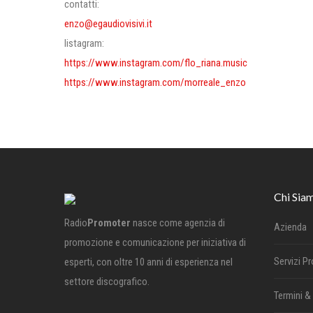
contatti:
enzo@egaudiovisivi.it
Iistagram:
https://www.instagram.com/flo_riana.music
https://www.instagram.com/morreale_enzo
Chi Sia
Radio
Promoter
nasce come agenzia di
Azienda
promozione e comunicazione per iniziativa di
Servizi P
esperti, con oltre 10 anni di esperienza nel
settore discografico.
Termini &