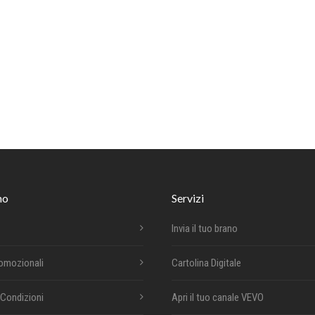
mo
Servizi
Invia il tuo brano
romozionali
Cartolina Digitale
 Condizioni
Apri il tuo canale VEVO