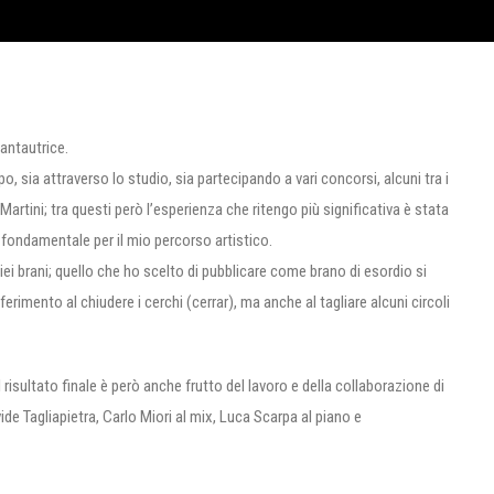
antautrice.
, sia attraverso lo studio, sia partecipando a vari concorsi, alcuni tra i
Martini; tra questi però l’esperienza che ritengo più significativa è stata
 fondamentale per il mio percorso artistico.
iei brani; quello che ho scelto di pubblicare come brano di esordio si
iferimento al chiudere i cerchi (cerrar), ma anche al tagliare alcuni circoli
 risultato finale è però anche frutto del lavoro e della collaborazione di
ide Tagliapietra, Carlo Miori al mix, Luca Scarpa al piano e