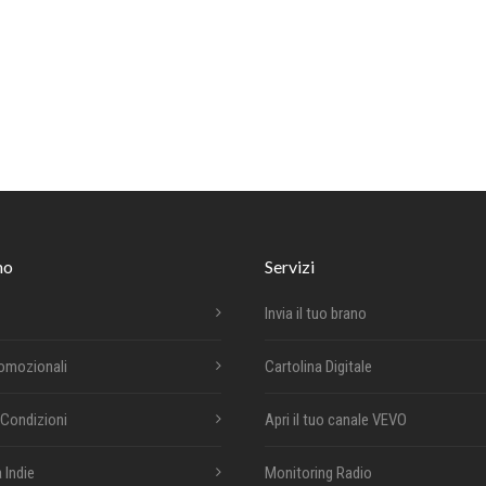
mo
Servizi
Invia il tuo brano
romozionali
Cartolina Digitale
 Condizioni
Apri il tuo canale VEVO
 Indie
Monitoring Radio