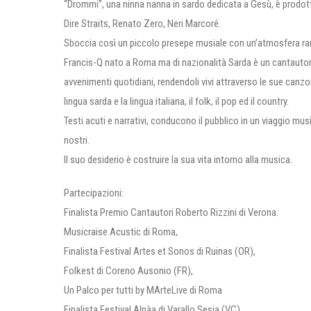
“Drommi”, una ninna nanna in sardo dedicata a Gesù, è prodotto
Dire Straits, Renato Zero, Neri Marcoré.
Sboccia così un piccolo presepe musiale con un’atmosfera rara
Francis-Q nato a Roma ma di nazionalità Sarda è un cantautore 
avvenimenti quotidiani, rendendoli vivi attraverso le sue canz
lingua sarda e la lingua italiana, il folk, il pop ed il country.
Testi acuti e narrativi, conducono il pubblico in un viaggio mu
nostri.
Il suo desiderio è costruire la sua vita intorno alla musica.
Partecipazioni:
Finalista Premio Cantautori Roberto Rizzini di Verona.
Musicraise Acustic di Roma,
Finalista Festival Artes et Sonos di Ruinas (OR),
Folkest di Coreno Ausonio (FR),
Un Palco per tutti by MArteLive di Roma
Finalista Festival Alpàa di Varallo Sesia (VC),