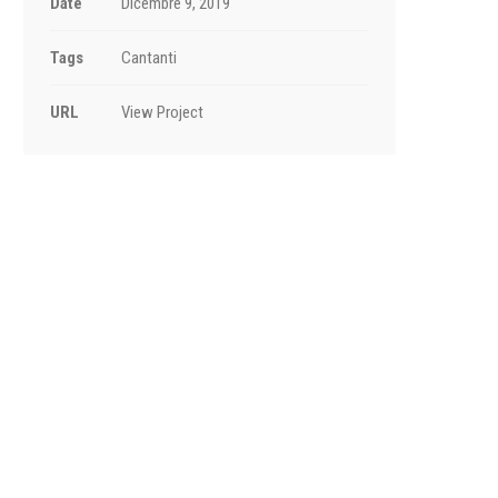
Date
Dicembre 9, 2019
Tags
Cantanti
URL
View Project