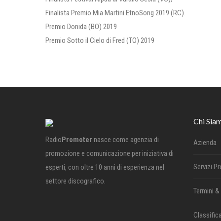
Finalista Premio Mia Martini EtnoSong 2019 (RC).
Premio Donida (BO) 2019
Premio Sotto il Cielo di Fred (TO) 2019
Chi Sia
Radio
Promoter
nasce come agenzia di
Azienda
promozione e comunicazione per iniziativa di
Servizi P
esperti, con oltre 10 anni di esperienza nel
settore discografico.
Termini &
Classifica