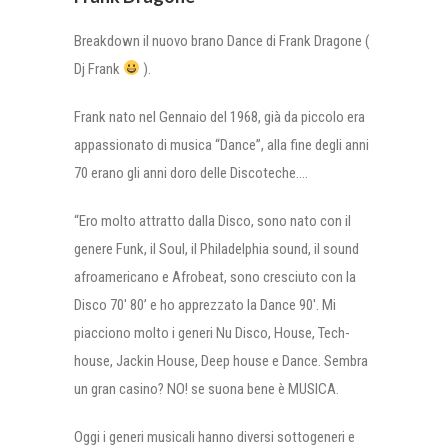
Breakdown il nuovo brano Dance di Frank Dragone (
Dj Frank
).
Frank nato nel Gennaio del 1968, già da piccolo era
appassionato di musica “Dance”, alla fine degli anni
70 erano gli anni doro delle Discoteche….
“Ero molto attratto dalla Disco, sono nato con il
genere Funk, il Soul, il Philadelphia sound, il sound
afroamericano e Afrobeat, sono cresciuto con la
Disco 70′ 80’ e ho apprezzato la Dance 90′. Mi
piacciono molto i generi Nu Disco, House, Tech-
house, Jackin House, Deep house e Dance. Sembra
un gran casino? NO! se suona bene è MUSICA.
Oggi i generi musicali hanno diversi sottogeneri e