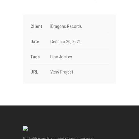
Client
iDragons Records
Date
Gennaio 20, 2021
Tags
Disc Jockey
URL
View Project
Radio
Promoter
nasce come agenzia di