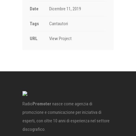
Date
Dicembre 11, 2019
Tags
Cantautori
URL
View Project
Radio
Promoter
nasce come agenzia di
promozione e comunicazione per iniziativa di
esperti, con oltre 10 anni di esperienza nel settore
discografico.