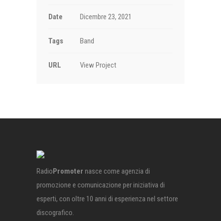
Date
Dicembre 23, 2021
Tags
Band
URL
View Project
Radio
Promoter
nasce come agenzia di
promozione e comunicazione per iniziativa di
esperti, con oltre 10 anni di esperienza nel settore
discografico.