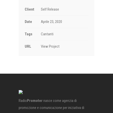
Client
Self Release
Date
Aprile 23, 2020
Tags
Cantanti
URL
View Project
Radio
Promoter
nasce come agenzia di
promozione e comunicazione per iniziativa di