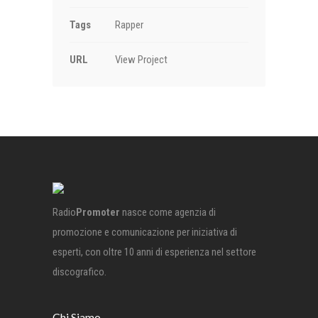
Tags
Rapper
URL
View Project
Radio
Promoter
nasce come agenzia di
promozione e comunicazione per iniziativa di
esperti, con oltre 10 anni di esperienza nel settore
discografico.
Chi Siamo