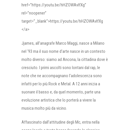
href=”https://youtu.be/hHZOWAvIfXg”
rel=”noopener”
target=”_blank”>https://youtu.be/hHZOWAvIfXg
</a>
Jjames, all’anagrafe Marco Maggi, nasce a Milano
nel ‘93 ma il suo nome d’arte nasce in un contesto
molto diverso: siamo ad Ancona, la cittadina dove è
cresciuto. I primi ascolti sono lontani dal rap, le
note che ne accompagnano l’adolescenza sono
infatti per lo più Rock e Metal. A 12 anni inizia a
suonare il basso e, da quel momento, parte una
evoluzione artistica che lo porterà a vivere la
musica molto più da vicino.
Affascinato dall’attitudine degli Mc, entra nella