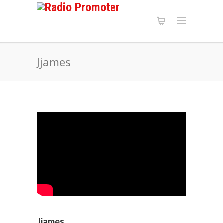
Jjames
Jjames