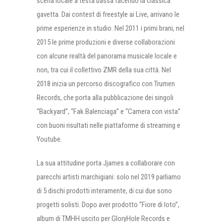
scena locale a testa bassa facendo la classica
gavetta. Dai contest di freestyle ai Live, arrivano le
prime esperienze in studio. Nel 2011 i primi brani, nel
2015 le prime produzioni e diverse collaborazioni
con alcune realtà del panorama musicale locale e
non, tra cui il collettivo ZMR della sua città. Nel
2018 inizia un percorso discografico con Trumen
Records, che porta alla pubblicazione dei singoli
“Backyard”, “Fak Balenciaga” e “Camera con vista”
con buoni risultati nelle piattaforme di streaming e
Youtube.
La sua attitudine porta Jjames a collaborare con
parecchi artisti marchigiani: solo nel 2019 parliamo
di 5 dischi prodotti interamente, di cui due sono
progetti solisti. Dopo aver prodotto “Fiore di loto”,
album di TMHH uscito per GloryHole Records e