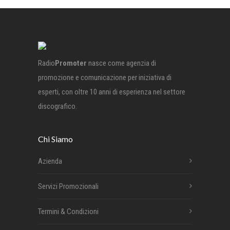
Radio
Promoter
nasce come agenzia di
promozione e comunicazione per iniziativa di
esperti, con oltre 10 anni di esperienza nel settore
discografico.
Chi Siamo
Azienda
Servizi Promozionali
Termini & Condizioni