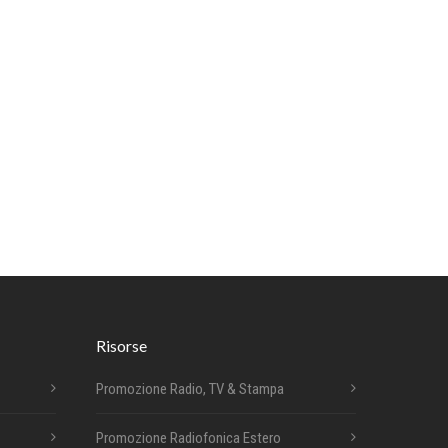
Risorse
Promozione Radio, TV & Stampa
Promozione Radiofonica Estero