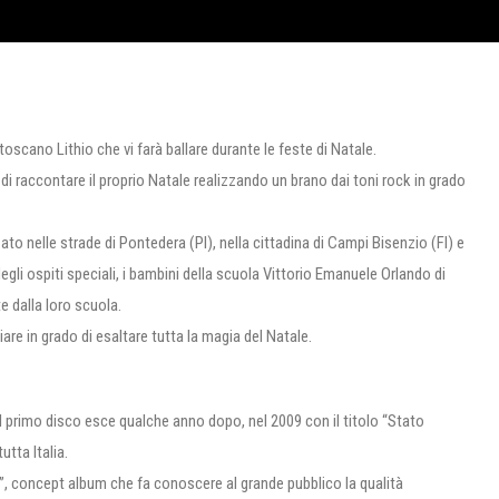
oscano Lithio che vi farà ballare durante le feste di Natale.
 di raccontare il proprio Natale realizzando un brano dai toni rock in grado
 nelle strade di Pontedera (PI), nella cittadina di Campi Bisenzio (FI) e
gli ospiti speciali, i bambini della scuola Vittorio Emanuele Orlando di
 dalla loro scuola.
iare in grado di esaltare tutta la magia del Natale.
Il primo disco esce qualche anno dopo, nel 2009 con il titolo “Stato
utta Italia.
”, concept album che fa conoscere al grande pubblico la qualità