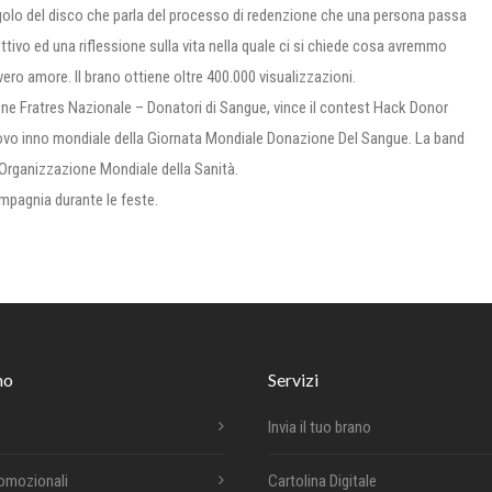
singolo del disco che parla del processo di redenzione che una persona passa
ttivo ed una riflessione sulla vita nella quale ci si chiede cosa avremmo
ero amore. Il brano ottiene oltre 400.000 visualizzazioni.
one Fratres Nazionale – Donatori di Sangue, vince il contest Hack Donor
nuovo inno mondiale della Giornata Mondiale Donazione Del Sangue. La band
’Organizzazione Mondiale della Sanità.
ompagnia durante le feste.
mo
Servizi
Invia il tuo brano
romozionali
Cartolina Digitale