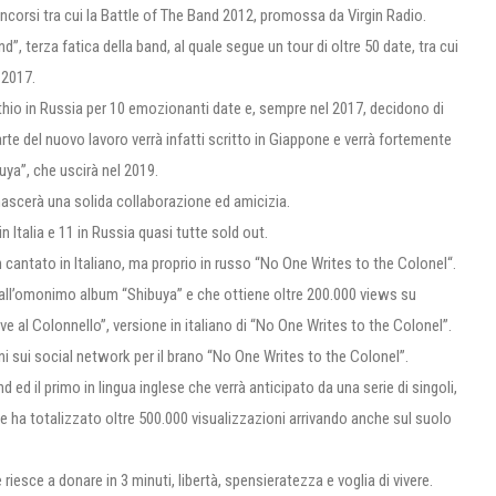
oncorsi tra cui la Battle of The Band 2012, promossa da Virgin Radio.
d”, terza fatica della band, al quale segue un tour di oltre 50 date, tra cui
 2017.
ithio in Russia per 10 emozionanti date e, sempre nel 2017, decidono di
te del nuovo lavoro verrà infatti scritto in Giappone e verrà fortemente
uya”, che uscirà nel 2019.
, nascerà una solida collaborazione ed amicizia.
 Italia e 11 in Russia quasi tutte sold out.
non cantato in Italiano, ma proprio in russo “No One Writes to the Colonel“.
me all’omonimo album “Shibuya” e che ottiene oltre 200.000 views su
 al Colonnello”, versione in italiano di “No One Writes to the Colonel”.
ni sui social network per il brano “No One Writes to the Colonel”.
d ed il primo in lingua inglese che verrà anticipato da una serie di singoli,
ane ha totalizzato oltre 500.000 visualizzazioni arrivando anche sul suolo
 riesce a donare in 3 minuti, libertà, spensieratezza e voglia di vivere.