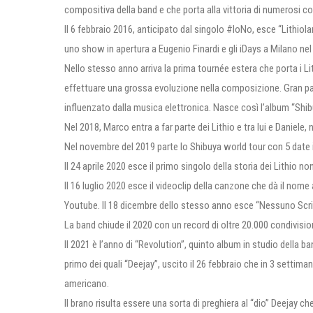
compositiva della band e che porta alla vittoria di numerosi c
Il 6 febbraio 2016, anticipato dal singolo #IoNo, esce “Lithiolan
uno show in apertura a Eugenio Finardi e gli iDays a Milano nel
Nello stesso anno arriva la prima tournée estera che porta i L
effettuare una grossa evoluzione nella composizione. Gran par
influenzato dalla musica elettronica. Nasce così l’album “Shib
Nel 2018, Marco entra a far parte dei Lithio e tra lui e Daniele
Nel novembre del 2019 parte lo Shibuya world tour con 5 date in
Il 24 aprile 2020 esce il primo singolo della storia dei Lithio 
Il 16 luglio 2020 esce il videoclip della canzone che dà il no
Youtube. Il 18 dicembre dello stesso anno esce “Nessuno Scrive
La band chiude il 2020 con un record di oltre 20.000 condivisio
Il 2021 è l’anno di “Revolution”, quinto album in studio della ban
primo dei quali “Deejay”, uscito il 26 febbraio che in 3 settim
americano.
Il brano risulta essere una sorta di preghiera al “dio” Deejay che