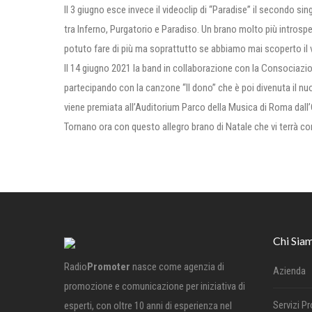
Il 3 giugno esce invece il videoclip di “Paradise” il secondo 
tra Inferno, Purgatorio e Paradiso. Un brano molto più introspe
potuto fare di più ma soprattutto se abbiamo mai scoperto il v
Il 14 giugno 2021 la band in collaborazione con la Consociazi
partecipando con la canzone “Il dono” che è poi divenuta il 
viene premiata all’Auditorium Parco della Musica di Roma dall
Tornano ora con questo allegro brano di Natale che vi terrà c
Chi Sia
Radio
Promoter
nasce come agenzia di
Azienda
promozione e comunicazione per iniziativa di
Servizi P
esperti, con oltre 10 anni di esperienza nel