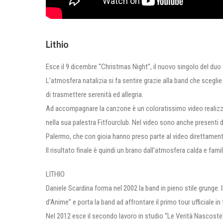
Lithio
Esce il 9 dicembre “Christmas Night”, il nuovo singolo del duo t
L’atmosfera natalizia si fa sentire grazie alla band che sceglie
di trasmettere serenità ed allegria.
Ad accompagnare la canzone è un coloratissimo video realizzato
nella sua palestra Fitfourclub. Nel video sono anche presenti de
Palermo, che con gioia hanno preso parte al video direttamente
Il risultato finale è quindi un brano dall’atmosfera calda e famil
LITHIO
Daniele Scardina forma nel 2002 la band in pieno stile grunge. 
d’Anime” e porta la band ad affrontare il primo tour ufficiale in t
Nel 2012 esce il secondo lavoro in studio “Le Verità Nascoste