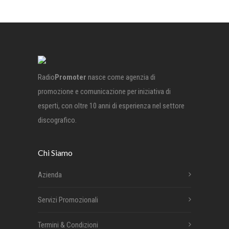
Radio
Promoter
nasce come agenzia di
promozione e comunicazione per iniziativa di
esperti, con oltre 10 anni di esperienza nel settore
discografico.
Chi Siamo
Azienda
Servizi Promozionali
Termini & Condizioni