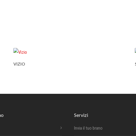
VIZIO
mo
Servizi
Invia il tuo brano