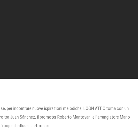
ese, per incontrare nuove ispirazioni melodiche, LOON ATTIC torna con un
tro tra Juan Sánchez, il promoter Roberto Mantovani e l’arrangiatore Mario
 pop ed influssi elettronici.