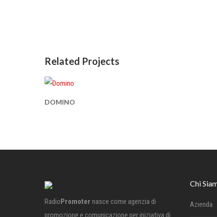
Related Projects
DOMINO
Chi Sia
Radio
Promoter
nasce come agenzia di
Azienda
promozione e comunicazione per iniziativa di