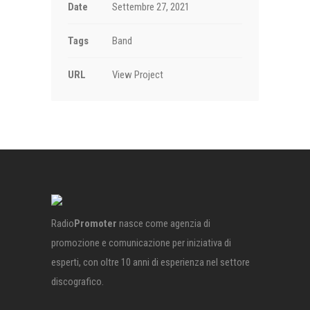
Date
Settembre 27, 2021
Tags
Band
URL
View Project
Radio
Promoter
nasce come agenzia di
promozione e comunicazione per iniziativa di
esperti, con oltre 10 anni di esperienza nel settore
discografico.