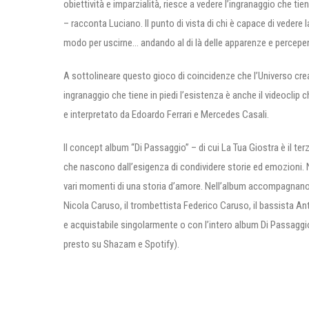
obiettività e imparzialità, riesce a vedere l’ingranaggio che ti
– racconta Luciano. Il punto di vista di chi è capace di vedere 
modo per uscirne… andando al di là delle apparenze e percependo 
A sottolineare questo gioco di coincidenze che l’Universo crea 
ingranaggio che tiene in piedi l’esistenza è anche il videoclip
e interpretato da Edoardo Ferrari e Mercedes Casali.
Il concept album “Di Passaggio” – di cui La Tua Giostra è il terz
che nascono dall’esigenza di condividere storie ed emozioni. Nel
vari momenti di una storia d’amore. Nell’album accompagnano L
Nicola Caruso, il trombettista Federico Caruso, il bassista Ant
e acquistabile singolarmente o con l’intero album Di Passaggio
presto su Shazam e Spotify).