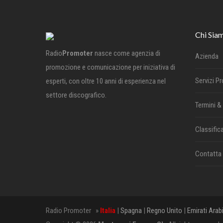
Chi Sia
Radio
Promoter
nasce come agenzia di
Azienda
promozione e comunicazione per iniziativa di
Servizi P
esperti, con oltre 10 anni di esperienza nel
settore discografico.
Termini &
Classifica
Contatta
Radio Promoter »
Italia
|
Spagna
|
Regno Unito
|
Emirati Arab