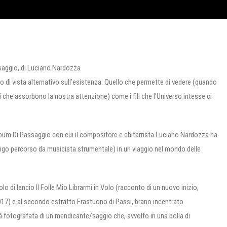
saggio, di Luciano Nardozza
nto di vista alternativo sull’esistenza. Quello che permette di vedere (quando
ri che assorbono la nostra attenzione) come i fili che l’Universo intesse ci
album Di Passaggio con cui il compositore e chitarrista Luciano Nardozza ha
ungo percorso da musicista strumentale) in un viaggio nel mondo delle
olo di lancio Il Folle Mio Librarmi in Volo (racconto di un nuovo inizio,
017) e al secondo estratto Frastuono di Passi, brano incentrato
tà fotografata di un mendicante/saggio che, avvolto in una bolla di