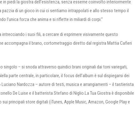
ene in piedi la giostra dell’esistenza, senza esserne coinvolto interiormente
la pazzia di un gioco in cui ci sentiamo intrappolati e allo stesso tempo il
l’unica forza che anima e si riflette in miliardi di corpi.”
intrecciando i suoi fili, a cercare di esprimere visivamente questo
 che accompagna il brano, cortometraggio diretto dal registra Mattia Cafieri
o singolo – si snoda attraverso quindici brani originali dai toni variegati,
la parte centrale, in particolare, il focus dell’album è sul dispiegarsi dei
uciano Nardozza – autore di testi, musica e arrangiamenti – il tastierista
onello De Luise e il batterista Stefano di Niglio.La Tua Giostra è disponibile
 sui principali store digitali (iTunes, Apple Music, Amazon, Google Play e