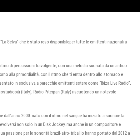
“La Selva” che è stato reso disponibileper tutte le emittenti nazionali a
 ritmo di percussioni travolgente, con una melodia suonata da un antico
orno alla primordialità, con il ritmo che ti entra dentro allo stomaco e
presentato in esclusiva a parecchie emittenti estere come “Ibiza Live Radio”,
studiopiù (Italy), Radio Piterpan (Italy) riscuotendo un notevole
e dall’anno 2000: nato con il ritmo nel sangue ha iniziato a suonare la
oi evolversi non solo in un Disk Jockey, ma anche in un compositore e
sua passione per le sonorità brazil-afro-tribal lo hanno portato dal 2012 a