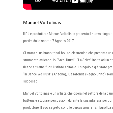
Manuel Voltolinas
Il DJ e produttore Manuel Voltolinas presenta il nuovo singolo 
partire dallo scorso 7 Agosto 2017.
Si tratta di un brano tribal-house-elettronico che presenta un
strumento africano: lo “Steel Drum”. “La Selva” incita ad un rit
riesce a tirarne fuori l’istinto animale. Il singolo è già stato 
“In Dance We Trust” (Arizona), Casafonda (Regno Unito), Radio
successo.
Manuel Voltolinas è un artista che opera nel settore della danc
batteria e studiare percussioni durante la sua infanzia ,per p
produttore. Il suo segreto sono le percussioni, il Tamburo! La 