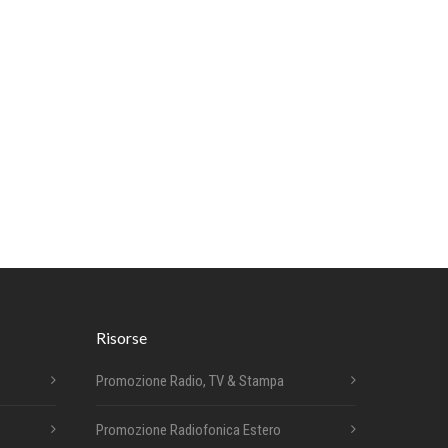
Risorse
Promozione Radio, TV & Stampa
Promozione Radiofonica Estero