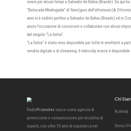
vivere per alcuni tempi a Salvador de Bahia (Brasile). Da qui h
“Batucada Madrugada” di Yano(guru dell’afromusic)& Ottomix (Bl
anni si è esibito perfino a Salvador de Bahia (Brasile) ed in Co
avuto l’occasione di conoscere e collaborare con alcuni importan
del singolo “La Selva”.
“La Selva” è stato reso disponibile per tutte le emittenti a parti
vendita digitale e di streaming. Il videoclip invece è disponibile
Chi Sia
Radio
Promoter
nasce come agenzia di
Azienda
promozione e comunicazione per iniziativa di
Servizi P
esperti, con oltre 10 anni di esperienza nel