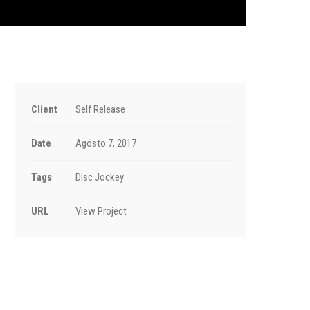
Client
Self Release
Date
Agosto 7, 2017
Tags
Disc Jockey
URL
View Project