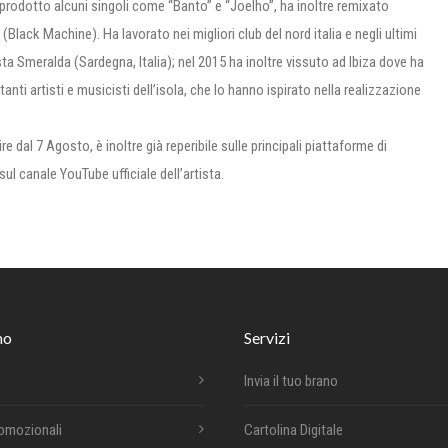
a prodotto alcuni singoli come “Banto” e “Joelho”, ha inoltre remixato
ack Machine). Ha lavorato nei migliori club del nord italia e negli ultimi
sta Smeralda (Sardegna, Italia); nel 2015 ha inoltre vissuto ad Ibiza dove ha
ti artisti e musicisti dell’isola, che lo hanno ispirato nella realizzazione
re dal 7 Agosto, è inoltre già reperibile sulle principali piattaforme di
 sul canale YouTube ufficiale dell’artista.
mo
Servizi
Invia il tuo brano
romozionali
Cartolina Digitale