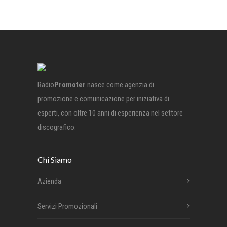
Radio
Promoter
nasce come agenzia di
promozione e comunicazione per iniziativa di
esperti, con oltre 10 anni di esperienza nel settore
discografico.
Chi Siamo
Azienda
Servizi Promozionali