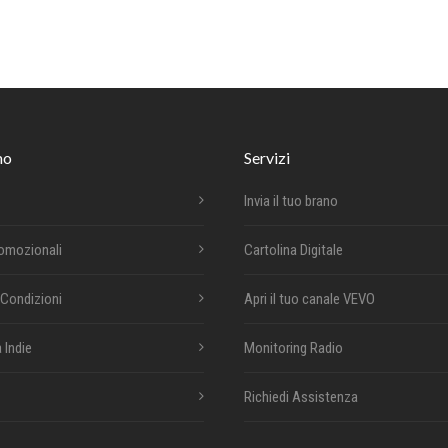
mo
Servizi
Invia il tuo brano
romozionali
Cartolina Digitale
 Condizioni
Apri il tuo canale VEVO
 Indie
Monitoring Radio
Richiedi Assistenza