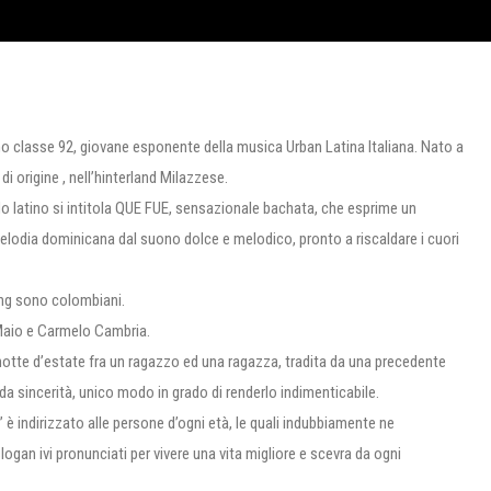
no classe 92, giovane esponente della musica Urban Latina Italiana. Nato a
di origine , nell’hinterland Milazzese.
do latino si intitola QUE FUE, sensazionale bachata, che esprime un
elodia dominicana dal suono dolce e melodico, pronto a riscaldare i cuori
ring sono colombiani.
 Maio e Carmelo Cambria.
notte d’estate fra un ragazzo ed una ragazza, tradita da una precedente
da sincerità, unico modo in grado di renderlo indimenticabile.
” è indirizzato alle persone d’ogni età, le quali indubbiamente ne
ogan ivi pronunciati per vivere una vita migliore e scevra da ogni