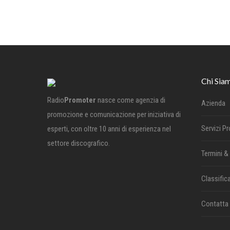
Chi Sia
Radio
Promoter
nasce come agenzia di
Azienda
promozione e comunicazione per iniziativa di
Servizi P
esperti, con oltre 10 anni di esperienza nel
settore discografico.
Termini &
Classifica
Contatta