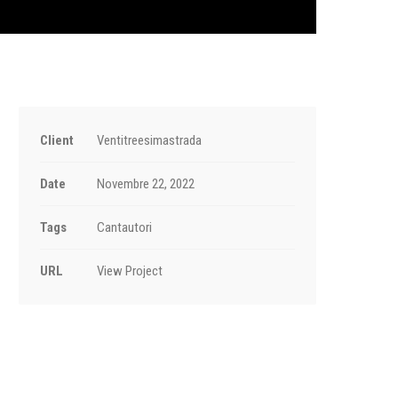
Client
Ventitreesimastrada
Date
Novembre 22, 2022
Tags
Cantautori
URL
View Project