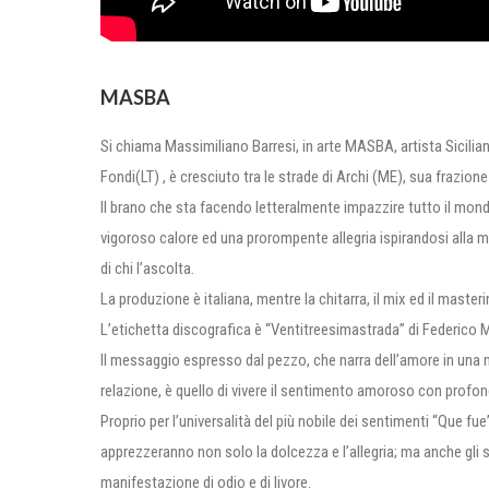
MASBA
Si chiama Massimiliano Barresi, in arte MASBA, artista Sicilia
Fondi(LT) , è cresciuto tra le strade di Archi (ME), sua frazione 
Il brano che sta facendo letteralmente impazzire tutto il mon
vigoroso calore ed una prorompente allegria ispirandosi alla m
di chi l’ascolta.
La produzione è italiana, mentre la chitarra, il mix ed il maste
L’etichetta discografica è “Ventitreesimastrada” di Federico
Il messaggio espresso dal pezzo, che narra dell’amore in una 
relazione, è quello di vivere il sentimento amoroso con profon
Proprio per l’universalità del più nobile dei sentimenti “Que fue
apprezzeranno non solo la dolcezza e l’allegria; ma anche gli sl
manifestazione di odio e di livore.