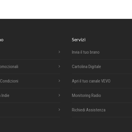
mo
Servizi
Invia il tuo brano
romozionali
Cartolina Digitale
 Condizioni
Apri il tuo canale VEVO
 Indie
Monitoring Radio
Richiedi Assistenza