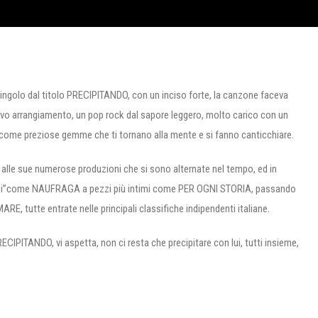
ingolo dal titolo PRECIPITANDO, con un inciso forte, la canzone faceva
ovo arrangiamento, un pop rock dal sapore leggero, molto carico con un
elle come preziose gemme che ti tornano alla mente e si fanno canticchiare.
 alle sue numerose produzioni che si sono alternate nel tempo, ed in
brividi”come NAUFRAGA a pezzi più intimi come PER OGNI STORIA, passando
, tutte entrate nelle principali classifiche indipendenti italiane.
 PRECIPITANDO, vi aspetta, non ci resta che precipitare con lui, tutti insieme,