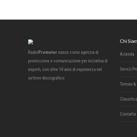
Chi Sia
Radio
Promoter
nasce come agenzia di
Azienda
promozione e comunicazione per iniziativa di
Servizi P
esperti, con oltre 10 anni di esperienza nel
settore discografico.
Termini &
Classifica
Contatta