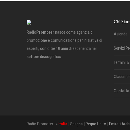
Chi Sia
Radio
Promoter
nasce come agenzia di
Azienda
promozione e comunicazione per iniziativa di
Servizi P
esperti, con oltre 10 anni di esperienza nel
settore discografico.
Termini &
Classifica
Contatta
Radio Promoter »
Italia
|
Spagna
|
Regno Unito
|
Emirati Arab