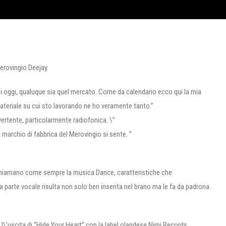
 Merovingio Deejay.
i oggi, qualuque sia quel mercato. Come da calendario ecco qui la mia
ateriale su cui sto lavorando ne ho veramente tanto.”
ivertente, particolarmente radiofonica. \”
il marchio di fabbrica del Merovingio si sente. ”
ichiamano come sempre la musica Dance, caratteristiche che
a parte vocale risulta non solo ben inserita nel brano ma le fa da padrona.
a l\’uscita di “Hide Your Heart” con la label olandese Nimi Records .