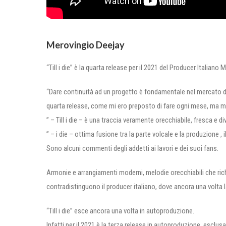
Merovingio Deejay
“Till i die” è la quarta release per il 2021 del Producer Italiano
“Dare continuità ad un progetto è fondamentale nel mercato d
quarta release, come mi ero preposto di fare ogni mese, ma m
” – Till i die – è una traccia veramente orecchiabile, fresca e d
” – i die – ottima fusione tra la parte volcale e la produzione , 
Sono alcuni commenti degli addetti ai lavori e dei suoi fans.
Armonie e arrangiamenti moderni, melodie orecchiabili che r
contradistinguono il producer italiano, dove ancora una volta l
“Till i die” esce ancora una volta in autoproduzione.
Infatti per il 2021 è la terza release in autoproduzione, esclus