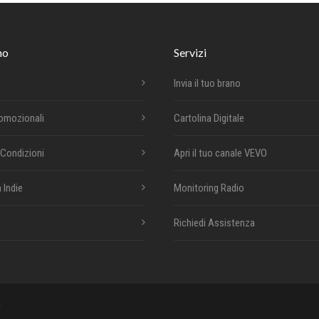
mo
Servizi
Invia il tuo brano
romozionali
Cartolina Digitale
 Condizioni
Apri il tuo canale VEVO
 Indie
Monitoring Radio
Richiedi Assistenza
i