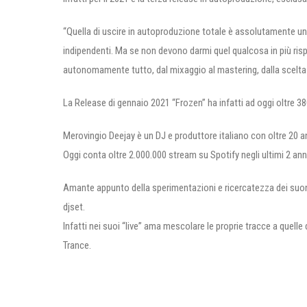
“Quella di uscire in autoproduzione totale è assolutamente un
indipendenti. Ma se non devono darmi quel qualcosa in più risp
autonomamente tutto, dal mixaggio al mastering, dalla scelta g
La Release di gennaio 2021 “Frozen” ha infatti ad oggi oltre 38
Merovingio Deejay è un DJ e produttore italiano con oltre 20 a
Oggi conta oltre 2.000.000 stream su Spotify negli ultimi 2 anni
Amante appunto della sperimentazioni e ricercatezza dei suon
djset.
Infatti nei suoi “live” ama mescolare le proprie tracce a quell
Trance.