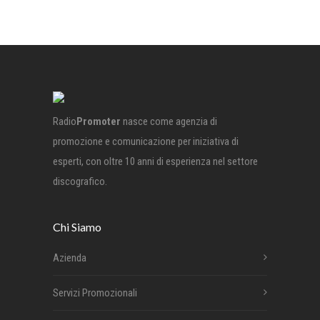
Radio
Promoter
nasce come agenzia di
promozione e comunicazione per iniziativa di
esperti, con oltre 10 anni di esperienza nel settore
discografico.
Chi Siamo
Azienda
Servizi Promozionali