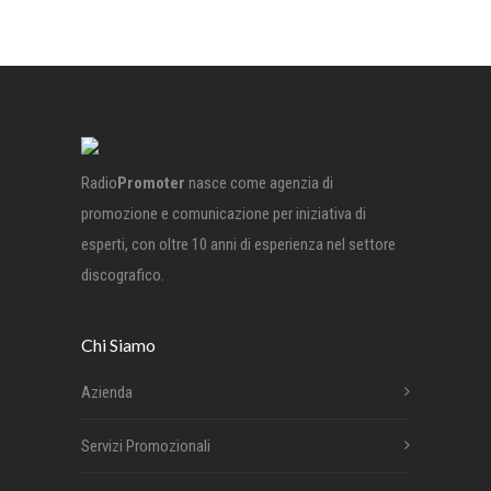
Radio
Promoter
nasce come agenzia di
promozione e comunicazione per iniziativa di
esperti, con oltre 10 anni di esperienza nel settore
discografico.
Chi Siamo
Azienda
Servizi Promozionali