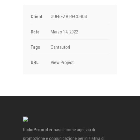
Client
GUEREZA RECORDS
Date
Marzo 14, 2022
Tags
Cantautori
URL
View Project
Radio
Promoter
nasce come agenzia di
promozione e comunicazione per iniziativa di