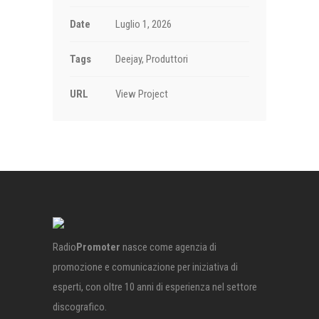
Date
Luglio 1, 2026
Tags
Deejay, Produttori
URL
View Project
Radio
Promoter
nasce come agenzia di
promozione e comunicazione per iniziativa di
esperti, con oltre 10 anni di esperienza nel settore
discografico.