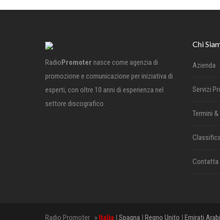
Chi Sia
Radio
Promoter
nasce come agenzia di
Azienda
promozione e comunicazione per iniziativa di
Servizi P
esperti, con oltre 10 anni di esperienza nel
settore discografico.
Termini &
Classifica
Contatta
Radio Promoter »
Italia
|
Spagna
|
Regno Unito
|
Emirati Arab