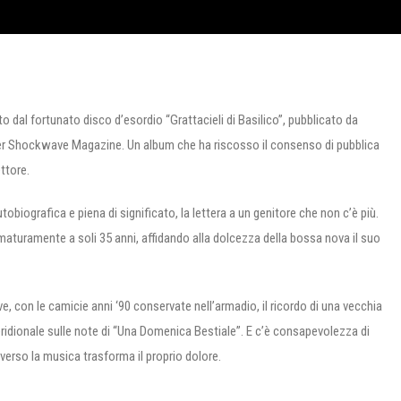
o dal fortunato disco d’esordio “Grattacieli di Basilico”, pubblicato da
 per Shockwave Magazine. Un album che ha riscosso il consenso di pubblica
ettore.
obiografica e piena di significato, la lettera a un genitore che non c’è più.
maturamente a soli 35 anni, affidando alla dolcezza della bossa nova il suo
e, con le camicie anni ‘90 conservate nell’armadio, il ricordo di una vecchia
ridionale sulle note di “Una Domenica Bestiale”. E c’è consapevolezza di
averso la musica trasforma il proprio dolore.