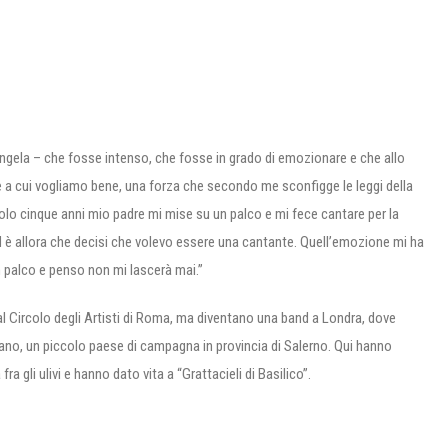
ela – che fosse intenso, che fosse in grado di emozionare e che allo
e a cui vogliamo bene, una forza che secondo me sconfigge le leggi della
olo cinque anni mio padre mi mise su un palco e mi fece cantare per la
ed è allora che decisi che volevo essere una cantante. Quell’emozione mi ha
palco e penso non mi lascerà mai.”
 al Circolo degli Artisti di Roma, ma diventano una band a Londra, dove
giano, un piccolo paese di campagna in provincia di Salerno. Qui hanno
 gli ulivi e hanno dato vita a “Grattacieli di Basilico”.