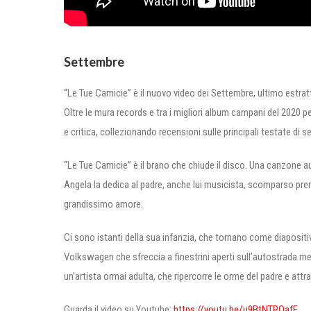
Settembre
“Le Tue Camicie” è il nuovo video dei Settembre, ultimo estratt
Oltre le mura records e tra i migliori album campani del 2020
e critica, collezionando recensioni sulle principali testate di s
“Le Tue Camicie” è il brano che chiude il disco. Una canzone aut
Angela la dedica al padre, anche lui musicista, scomparso pre
grandissimo amore.
Ci sono istanti della sua infanzia, che tornano come diapositiv
Volkswagen che sfreccia a finestrini aperti sull’autostrada me
un’artista ormai adulta, che ripercorre le orme del padre e attr
Guarda il video su Youtube:
https://youtu.be/u9BtNTPQafE