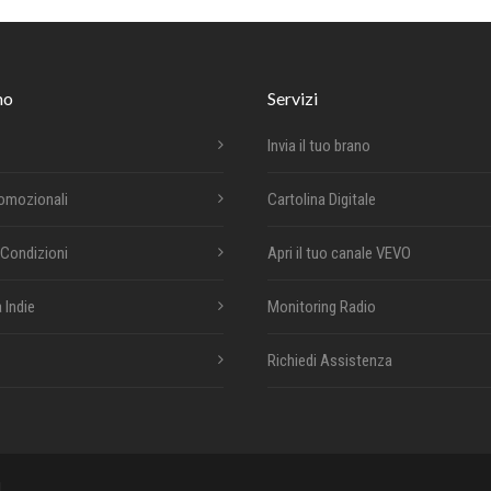
mo
Servizi
Invia il tuo brano
romozionali
Cartolina Digitale
 Condizioni
Apri il tuo canale VEVO
 Indie
Monitoring Radio
Richiedi Assistenza
i