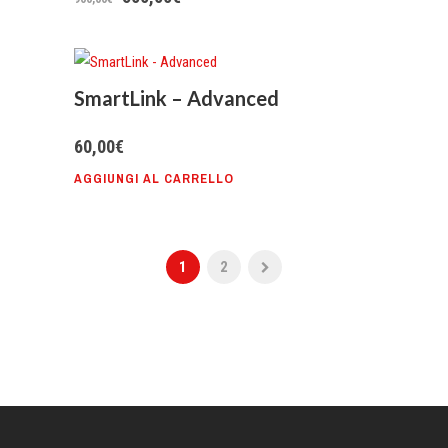
prezzo
prezzo
originale
attuale
SmartLink – Advanced
era:
è:
900,00€.
500,00€.
60,00
€
AGGIUNGI AL CARRELLO
1
2