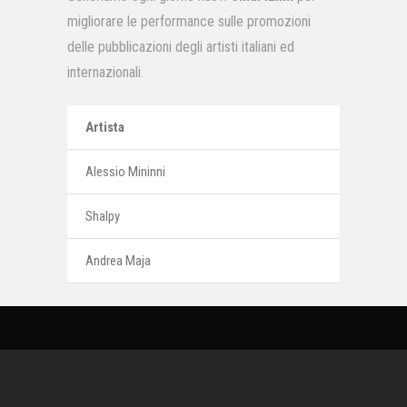
migliorare le performance sulle promozioni
delle pubblicazioni degli artisti italiani ed
internazionali.
Artista
Pacchett
Alessio Mininni
Basic
Shalpy
Standard
Andrea Maja
Advanced