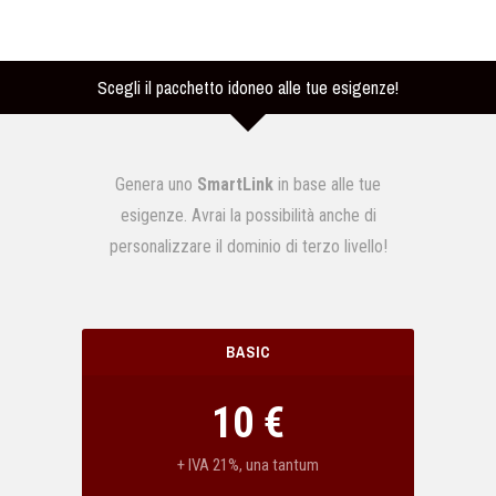
Scegli il pacchetto idoneo alle tue esigenze!
Genera uno
SmartLink
in base alle tue
esigenze. Avrai la possibilità anche di
personalizzare il dominio di terzo livello!
BASIC
10 €
+ IVA 21%, una tantum