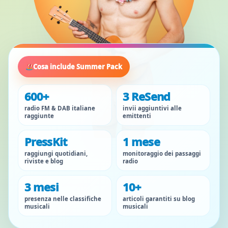
Cosa include Summer Pack
600+
3 ReSend
radio FM & DAB italiane
invii aggiuntivi alle
raggiunte
emittenti
PressKit
1 mese
raggiungi quotidiani,
monitoraggio dei passaggi
riviste e blog
radio
3 mesi
10+
presenza nelle classifiche
articoli garantiti su blog
musicali
musicali