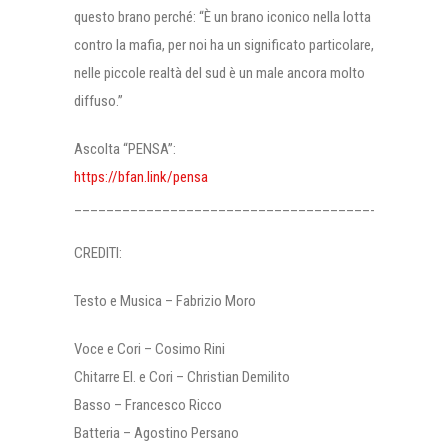
questo brano perché: “È un brano iconico nella lotta
contro la mafia, per noi ha un significato particolare,
nelle piccole realtà del sud è un male ancora molto
diffuso.”
Ascolta “PENSA”:
https://bfan.link/pensa
______________________________________
CREDITI:
Testo e Musica – Fabrizio Moro
Voce e Cori – Cosimo Rini
Chitarre El. e Cori – Christian Demilito
Basso – Francesco Ricco
Batteria – Agostino Persano