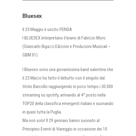
Bluesex
Il 23 Maggio è uscito PENSA.
I BLUESEX interpretano il brano di Fabrizio Moro.
(Giancarlo Bigazzi Edizioni e Produzioni Musicali –
GBM 01)
I Bluesex sono una giovanissima band salentina che
il 25 Marzo ha fatto il debutto con il singolo dal
titolo Barcollo raggiungendo in poco tempo i 30.000
streaming su spotify, arrivando al 4° posto nella
TOP20 della classifica emergenti italiani e suonando
in quasi tutta la Puglia.
Ma non solo! Il 29 gennaio hanno suonato al
Principino Eventi di Viareggio in occasione dei 10