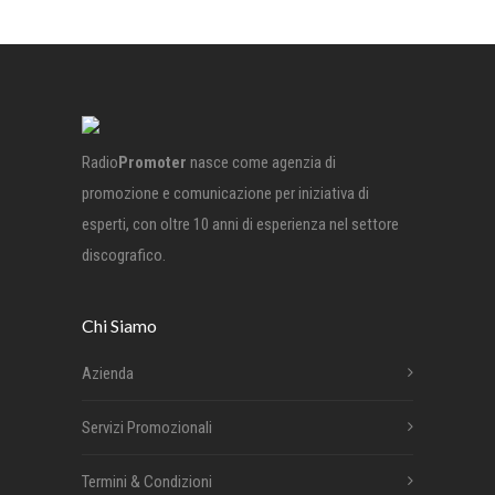
Radio
Promoter
nasce come agenzia di
promozione e comunicazione per iniziativa di
esperti, con oltre 10 anni di esperienza nel settore
discografico.
Chi Siamo
Azienda
Servizi Promozionali
Termini & Condizioni