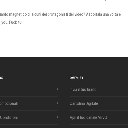
guardo magnetico di alcuni dei protagonisti del video? Ascoltala una volta e
k you, Fuck tu!
mo
Servizi
Invia il tuo brano
romozionali
Cartolina Digitale
 Condizioni
Apri il tuo canale VEVO