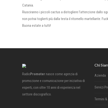
Catania.
Riusciranno i piccoli cactus a distogliere l’attenzione dallo s
non potrai toglierti più dalla testa il ritornello martellante. Fuc
Buona estate a tutti!
Chi Sia
Radio
Promoter
nasce come agenzia di
Azienda
promozione e comunicazione per iniziativa di
Servizi P
esperti, con oltre 10 anni di esperienza nel
settore discografico.
Termini &