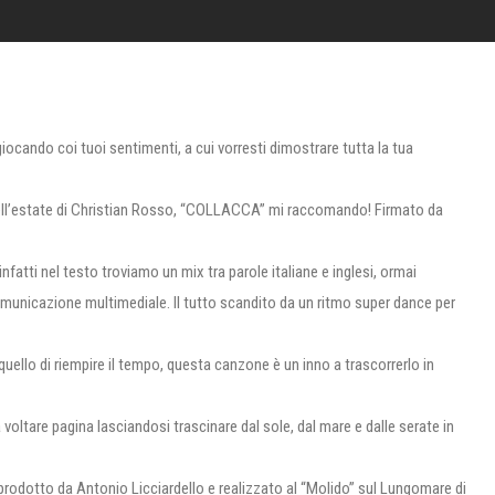
ocando coi tuoi sentimenti, a cui vorresti dimostrare tutta la tua
ce dell’estate di Christian Rosso, “COLLACCA” mi raccomando! Firmato da
fatti nel testo troviamo un mix tra parole italiane e inglesi, ormai
omunicazione multimediale. Il tutto scandito da un ritmo super dance per
 quello di riempire il tempo, questa canzone è un inno a trascorrerlo in
voltare pagina lasciandosi trascinare dal sole, dal mare e dalle serate in
 prodotto da Antonio Licciardello e realizzato al “Molido” sul Lungomare di