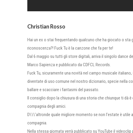
Christian Rosso
Hai un ex o stai frequentando qualcuno che ha giocato o sta gi
riconoscenza?! Fuck Tu è la canzone che fa per te!
Dal 6 maggio su tutti gli store digitali, arriva il singolo dan
Marco Sapienza e pubblicato da CDFCL Records.
Fuck Tu, sicuramente una novità nel campo musicale italiano, in
diventate di uso comune nel nostro dizionario, specie nella c
ballare e scacciare i fantasmi del passato.
Il consiglio dopo la chiusura di una storia che chiunque ti dà è
compagnia degli amici.
D\\\’altronde quale migliore momento se non l’estate è utile a 
compagnia.
Nella stessa giornata verrà pubblicato su YouTube il videoclip