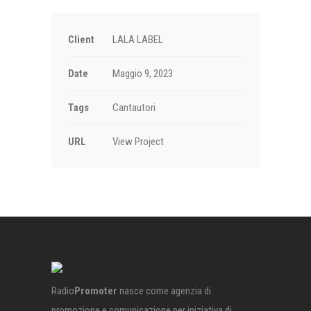
Client
LALA LABEL
Date
Maggio 9, 2023
Tags
Cantautori
URL
View Project
Radio
Promoter
nasce come agenzia di
promozione e comunicazione per iniziativa di