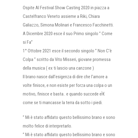
Ospite Al Festival Show Casting 2020 in piazza a
Castelfranco Veneto assieme a Riki, Chiara
Galiazzo, Simona Molinari e Francesco Facchinetti.
A Dicembre 2020 esce il suo Primo singolo ” Come
si Fa”
1° Ottobre 2021 esce il secondo singolo ” Non C’è
Colpa ” scritto da Vito Misseri, giovane promessa
della musica ( ex ti lascio una canzone )
Il brano nasce dall’esigenza di dire che l’amore a
volte finisce, e non esiste per forza una colpa o un
motivo, finisce e basta.. e quando succede eÌ€
come se ti mancasse la terra da sotto i piedi.
” Mi è stato affidato questo bellissimo brano e sono
molto felice di interpretarlo.
” Mi è stato affidato questo bellissimo brano e sono