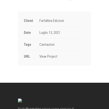
Client
Farfallina Edizioni
Date
Luglio 13, 2021
Tags
Cantautori
URL
View Project
Radio
Promoter
nasce come agenzia di