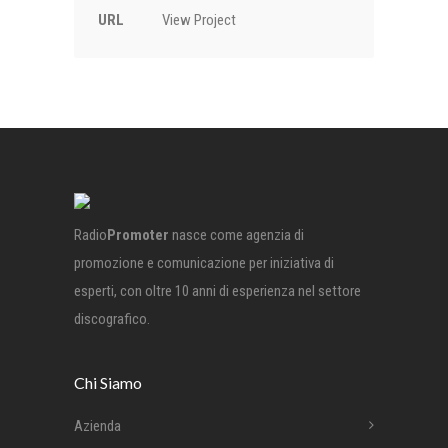
URL
View Project
Radio
Promoter
nasce come agenzia di
promozione e comunicazione per iniziativa di
esperti, con oltre 10 anni di esperienza nel settore
discografico.
Chi Siamo
Azienda