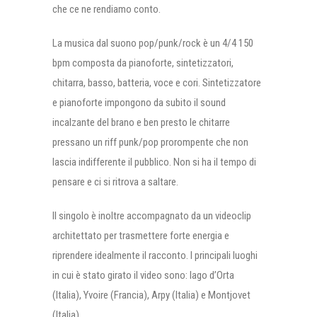
che ce ne rendiamo conto.
La musica dal suono pop/punk/rock è un 4/4 150
bpm composta da pianoforte, sintetizzatori,
chitarra, basso, batteria, voce e cori. Sintetizzatore
e pianoforte impongono da subito il sound
incalzante del brano e ben presto le chitarre
pressano un riff punk/pop prorompente che non
lascia indifferente il pubblico. Non si ha il tempo di
pensare e ci si ritrova a saltare.
Il singolo è inoltre accompagnato da un videoclip
architettato per trasmettere forte energia e
riprendere idealmente il racconto. I principali luoghi
in cui è stato girato il video sono: lago d’Orta
(Italia), Yvoire (Francia), Arpy (Italia) e Montjovet
(Italia).