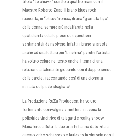
titolo “Le chiavi?” scritto a quattro mani con il
Maestro Roberto Zapp. Il brano blues rock
racconta, in “chiave”ironica, di una “giornata tipo”
delle donne, sempre più indaffarate nella
quotidianità ed alle prese con questioni
sentimentali da risolvere. Infatti il brano si presta
anche ad una lettura più “birichina” perché l’artista
ha voluto celare nel testo anche il tema di una
relazione altalenante giocando con il doppio senso
delle parole , raccontando così di una giornata
iniziata col piede sbagliato!
La Produzione RuZa Production, ha voluto
fortemente coinvolgere e mettere in scena la
poliedrica vincitrice di telegatti e reality shoow
MariaTeresa Ruta: le due artiste hanno dato vita a
questo video scherzoso e burlesco in sintonia con il