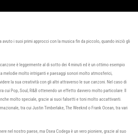
vuto i suoi primi approcci con la musica fin da piccolo, quando iniziò gli
a canzone è leggermente al di sotto dei 4 minuti ed è un ottimo esempio
 da melodie molto intriganti e paesaggi sonori molto atmosferici,
ere la sua creatività con gli altri attraverso le sue canzoni. Nel caso di
ra cui Pop, Soul, R&B ottenendo un effetto davvero molto particolare. Il
che molto speciale, grazie ai suoi falsetti e toni molto accattivanti.
ternazionale, tra cui Justin Timberlake, The Weeknd o Frank Ocean, tra vari
genere nel nostro paese, ma Osea Codega è un vero pioniere, grazie al suo