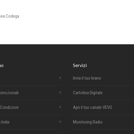
Osea Codega.
mo
Servizi
Invia il tuo brano
romozionali
Cartolina Digitale
 Condizioni
Apri il tuo canale VEVO
 Indie
Monitoring Radio