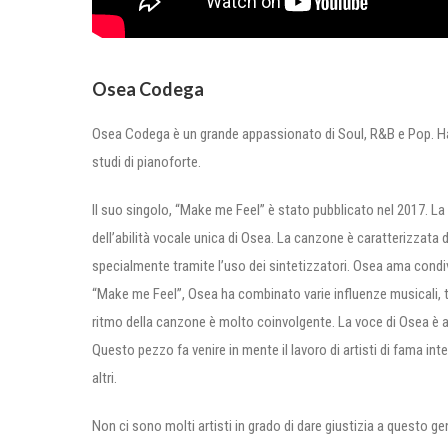
Osea Codega
Osea Codega è un grande appassionato di Soul, R&B e Pop. Ha a
studi di pianoforte.
Il suo singolo, “Make me Feel” è stato pubblicato nel 2017. L
dell’abilità vocale unica di Osea. La canzone è caratterizzata
specialmente tramite l’uso dei sintetizzatori. Osea ama condivid
“Make me Feel”, Osea ha combinato varie influenze musicali, t
ritmo della canzone è molto coinvolgente. La voce di Osea è an
Questo pezzo fa venire in mente il lavoro di artisti di fama in
altri.
Non ci sono molti artisti in grado di dare giustizia a questo 