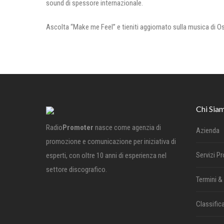
sound di spessore internazionale.
Ascolta “Make me Feel” e tieniti aggiornato sulla musica di 
Chi Sia
Radio
Promoter
nasce come agenzia di
Azienda
promozione e comunicazione per iniziativa di
Servizi P
esperti, con oltre 10 anni di esperienza nel
settore discografico.
Termini &
Classifica