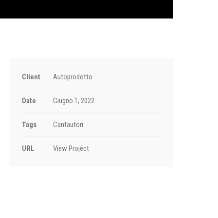
Client
Autoprodotto
Date
Giugno 1, 2022
Tags
Cantautori
URL
View Project