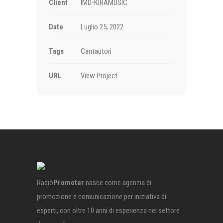
Client
IMD-KIRAMUSIC
Date
Luglio 25, 2022
Tags
Cantautori
URL
View Project
Radio
Promoter
nasce come agenzia di
promozione e comunicazione per iniziativa di
esperti, con oltre 10 anni di esperienza nel settore