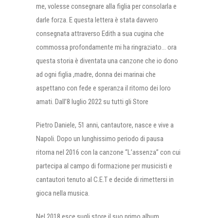
me, volesse consegnare alla figlia per consolarla e
darle forza. E questa lettera è stata davvero
consegnata attraverso Edith a sua cugina che
commossa profondamente mi ha ringraziato… ora
questa storia è diventata una canzone che io dono
ad ogni figlia ,madre, donna dei marinai che
aspettano con fede e speranza il ritorno dei loro
amati. Dall’8 luglio 2022 su tutti gli Store
Pietro Daniele, 51 anni, cantautore, nasce e vive a
Napoli. Dopo un lunghissimo periodo di pausa
ritorna nel 2016 con la canzone “L’assenza” con cui
partecipa al campo di formazione per musicisti e
cantautori tenuto al C.E.T e decide di rimettersi in
gioca nella musica.
Nel 2018 esce sugli store il suo primo album