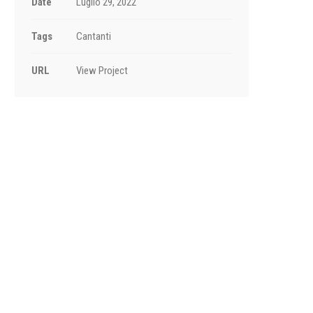
Date
Luglio 29, 2022
Tags
Cantanti
URL
View Project