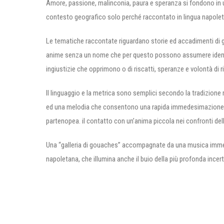
Amore, passione, malinconia, paura e speranza si fondono in un
contesto geografico solo perché raccontato in lingua napolet
Le tematiche raccontate riguardano storie ed accadimenti di ge
anime senza un nome che per questo possono assumere identità di
ingiustizie che opprimono o di riscatti, speranze e volontà di r
Il linguaggio e la metrica sono semplici secondo la tradizione
ed una melodia che consentono una rapida immedesimazione,
partenopea. il contatto con un’anima piccola nei confronti de
Una “galleria di gouaches” accompagnate da una musica immed
napoletana, che illumina anche il buio della più profonda incer