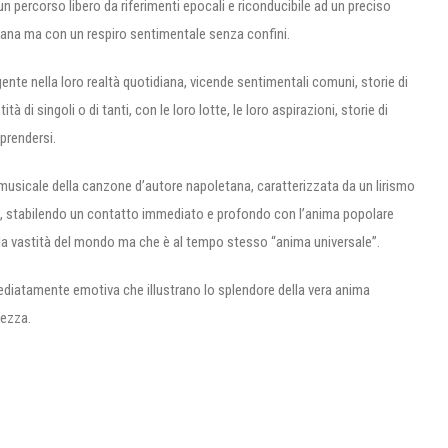
 percorso libero da riferimenti epocali e riconducibile ad un preciso
ana ma con un respiro sentimentale senza confini.
nte nella loro realtà quotidiana, vicende sentimentali comuni, storie di
 singoli o di tanti, con le loro lotte, le loro aspirazioni, storie di
iprendersi.
 musicale della canzone d’autore napoletana, caratterizzata da un lirismo
 stabilendo un contatto immediato e profondo con l’anima popolare
lla vastità del mondo ma che è al tempo stesso “anima universale”.
iatamente emotiva che illustrano lo splendore della vera anima
tezza.