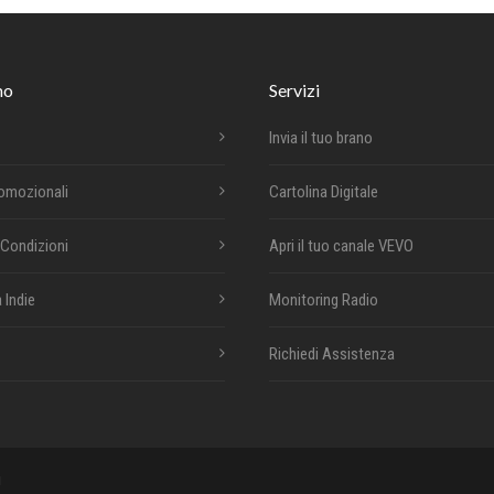
mo
Servizi
Invia il tuo brano
romozionali
Cartolina Digitale
 Condizioni
Apri il tuo canale VEVO
 Indie
Monitoring Radio
Richiedi Assistenza
i