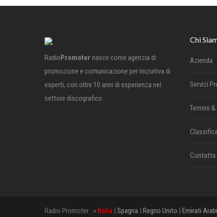
Chi Sia
Radio
Promoter
nasce come agenzia di
Azienda
promozione e comunicazione per iniziativa di
Servizi P
esperti, con oltre 10 anni di esperienza nel
settore discografico.
Termini &
Classifica
Contatta
Radio Promoter »
Italia
|
Spagna
|
Regno Unito
|
Emirati Arab